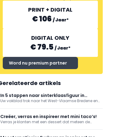
PRINT + DIGITAL
€ 106
/
Jaar
*
DIGITAL ONLY
€ 79.5
/
Jaar
*
Word nu premium partner
Gerelateerde artikels
In 5 stappen naar sinterklaasfiguur in
Uw vakblad trok naar het West-Vlaamse Bredene en
marsepein
klopte aan bij Anthony Lams, de meester in
marsepein. "Ik laat jullie graag zien hoe we een guitig
sinterklaasfiguurtje maken in amper 15 minuten",
Creëer, verras en inspireer met mini taco’s!
aldus Anthony. Laat u inspireren!
Verras je klanten met een dessert dat meteen de
aandacht trekt. De mini taco’s van Mona Lisa
Decorations combineren een verfijnde uitstraling met
eindeloze mogelijkheden voor patisserie.