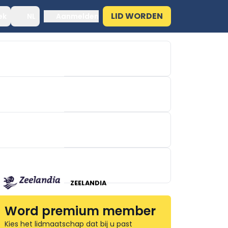
LID WORDEN
ek
NL
Aanmelden
PURATOS
DECO FOODS
BAKER & BAKER BENELUX
ZEELANDIA
Word premium member
Kies het lidmaatschap dat bij u past