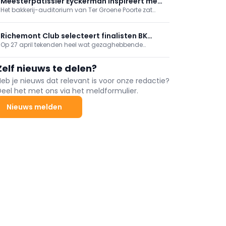
Meesterpatissier Eyckerman inspireert met
Het bakkerij-auditorium van Ter Groene Poorte zat
chocolade-biercombinaties
andermaal tot de nok toe gevuld voor de
langverwachte VABA patisseriedemonstratie.
Niemand minder dan Michel Eyckerman,
Richemont Club selecteert finalisten BK
gerenommeerd chocolade-expert, mocht de
Op 27 april tekenden heel wat gezaghebbende
Bakkerij 2027
aanwezige leerlingen, bakkers, patissiers en
figuren uit de Belgische bakkerijsector present in Hotel
chocolatiers meenemen in zijn leefwereld.
Serwir in Sint-Niklaas voor de vierde editie van het
Zelf nieuws te delen?
Richemont Event. Het initiatief groepeert de
preselecties van het ...
Heb je nieuws dat relevant is voor onze redactie?
Deel het met ons via het meldformulier.
Nieuws melden