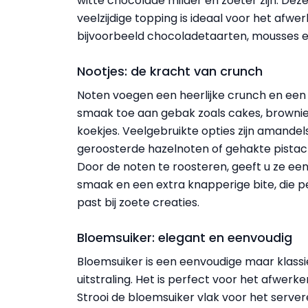
witte chocolade milder en zoeter zijn. Dez
veelzijdige topping is ideaal voor het afwe
bijvoorbeeld chocoladetaarten, mousses en
Nootjes: de kracht van crunch
Noten voegen een heerlijke crunch en een
smaak toe aan gebak zoals cakes, browni
koekjes. Veelgebruikte opties zijn amandel
geroosterde hazelnoten of gehakte pista
Door de noten te roosteren, geeft u ze ee
smaak en een extra knapperige bite, die p
past bij zoete creaties.
Bloemsuiker: elegant en eenvoudig
Bloemsuiker is een eenvoudige maar klassi
uitstraling. Het is perfect voor het afwer
Strooi de bloemsuiker vlak voor het serve