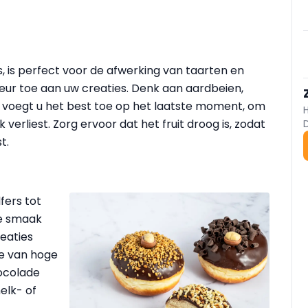
s, is perfect voor de afwerking van taarten en
leur toe aan uw creaties. Denk aan aardbeien,
it voegt u het best toe op het laatste moment, om
verliest. Zorg ervoor dat het fruit droog is, zodat
t.
lfers tot
ke smaak
reaties
de van hoge
hocolade
elk- of