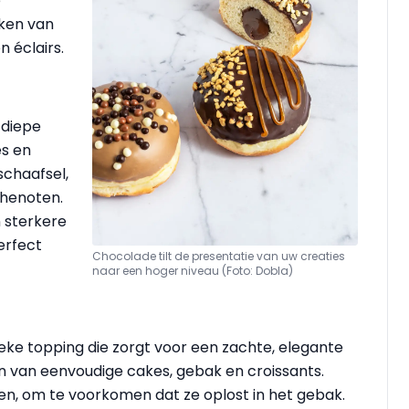
e
rken van
 éclairs.
 diepe
es en
schaafsel,
chenoten.
n sterkere
erfect
Chocolade tilt de presentatie van uw creaties
naar een hoger niveau (Foto: Dobla)
eke topping die zorgt voor een zachte, elegante
ken van eenvoudige cakes, gebak en croissants.
ren, om te voorkomen dat ze oplost in het gebak.