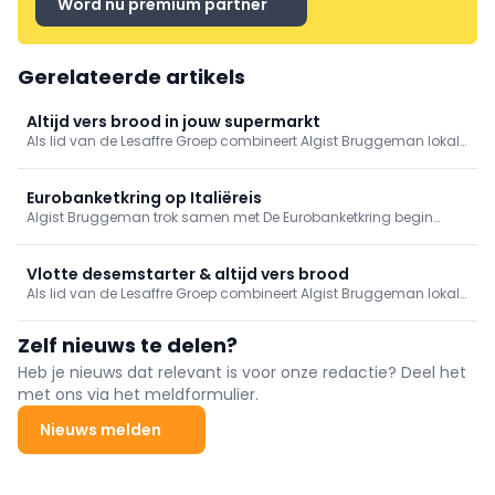
Word nu premium partner
Gerelateerde artikels
Altijd vers brood in jouw supermarkt
Als lid van de Lesaffre Groep combineert Algist Bruggeman lokale
service met wereldwijde expertise, niet alleen op het vlak van gist,
maar ook van desems, broodverbeteraars en (pre)mixen. Vanuit
Gent ondersteunt het bedrijf zijn klanten actief via het eigen
Eurobanketkring op Italiëreis
Baking Center, waar Baking Advisors klanten ondersteunen en
Algist Bruggeman trok samen met De Eurobanketkring begin
innovatieve oplossingen ontwikkelen. Een recent innovatie hiervan
oktober met een delegatie bakkers en ondernemers naar Italië
is het nieuwste product Pulso Pain Minute Fresh Volkoren.
voor een tweedaagse vol kennisdeling, innovatie en inspiratie.
Tijdens workshops in het Baking Center™ van Lesaffre
Vlotte desemstarter & altijd vers brood
Italië maakten d
Als lid van de Lesaffre Groep combineert Algist Bruggeman lokale
service met wereldwijde expertise, niet enkel betreffende gist maar
ook op vlak van desems, broodverbeteraars en (pre)mixen. Met
Zelf nieuws te delen?
Livendo My Sourdough en Pulso Pain Minute Fresh/Volkoren heeft
de firma twee recente innovaties, die zijn Baking Advisors in het
Heb je nieuws dat relevant is voor onze redactie? Deel het
eigen Baking Center ontwikkelden.
met ons via het meldformulier.
Nieuws melden